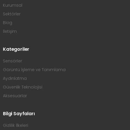
Kurumsal
Sektörler
Blog
İletişim
Kategoriler
Sensörler
Görüntü İşleme ve Tanımlama
Aydınlatma
Güvenlik Teknolojisi
Aksesuarlar
Bilgi Sayfaları
Gizlilik İlkeleri