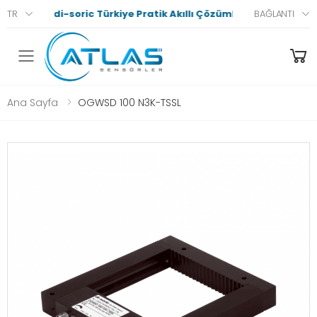
di-soric Türkiye Pratik Akıllı Çözümler
TR
BAĞLANTI
Menü
Ana Sayfa
OGWSD 100 N3K-TSSL