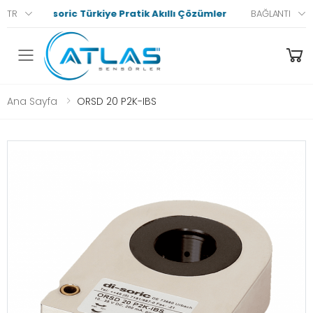
di-soric Türkiye Pratik Akıllı Çözümler
TR
BAĞLANTI
Menü
Ana Sayfa
ORSD 20 P2K-IBS