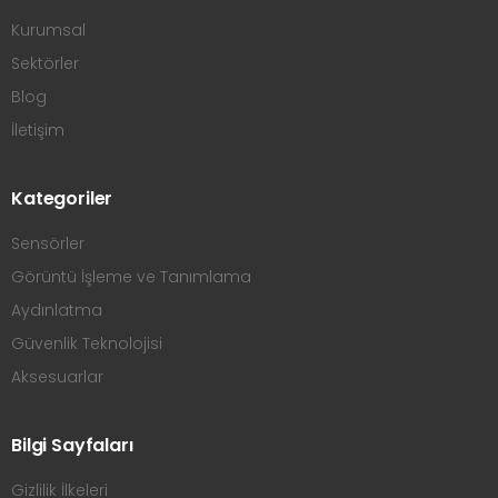
Kurumsal
Sektörler
Blog
İletişim
Kategoriler
Sensörler
Görüntü İşleme ve Tanımlama
Aydınlatma
Güvenlik Teknolojisi
Aksesuarlar
Bilgi Sayfaları
Gizlilik İlkeleri