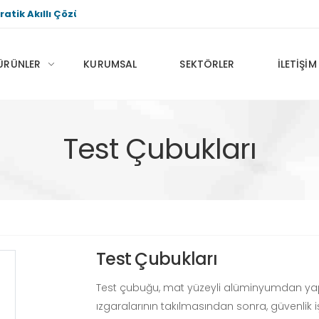
atik Akıllı Çözümler
ÜRÜNLER
KURUMSAL
SEKTÖRLER
İLETIŞIM
Test Çubukları
Test Çubukları
Test çubuğu, mat yüzeyli alüminyumdan yapılmı
ızgaralarının takılmasından sonra, güvenlik işl