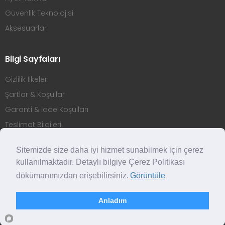
Güvenlik Teknolojisi
Aksesuarlar
Bilgi Sayfaları
Gizlilik İlkeleri
Şartlar & Koşullar
Garanti & İade Koşulları
Teslimat Bilgileri
Üyelik Sözleşmesi
Sitemizde size daha iyi hizmet sunabilmek için çerez
kullanılmaktadır. Detaylı bilgiye Çerez Politikası
dökümanımızdan erişebilirsiniz.
Görüntüle
Copyright © 2026 Atlas Sensörler. Tüm Hakları Saklıdır.
Anladım